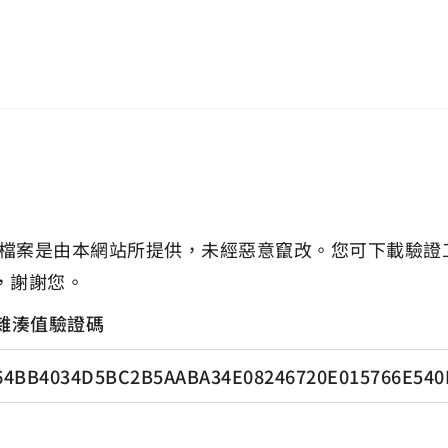
檔案是由本網站所提供，未經惡意竄改。您可下載驗證
，謝謝您。
雜湊值驗證碼
64BB4034D5BC2B5AABA34E08246720E015766E540