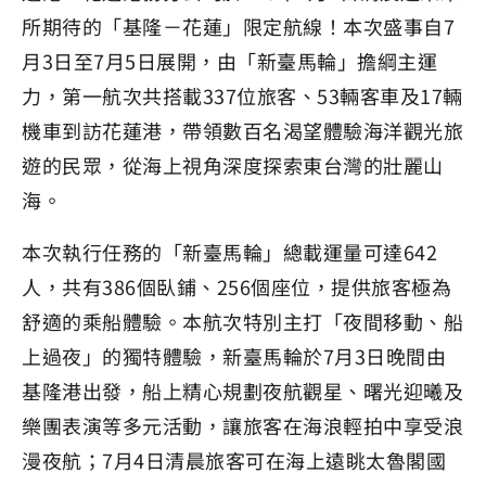
所期待的「基隆－花蓮」限定航線！本次盛事自7
月3日至7月5日展開，由「新臺馬輪」擔綱主運
力，第一航次共搭載337位旅客、53輛客車及17輛
機車到訪花蓮港，帶領數百名渴望體驗海洋觀光旅
遊的民眾，從海上視角深度探索東台灣的壯麗山
海。
本次執行任務的「新臺馬輪」總載運量可達642
人，共有386個臥鋪、256個座位，提供旅客極為
舒適的乘船體驗。本航次特別主打「夜間移動、船
上過夜」的獨特體驗，新臺馬輪於7月3日晚間由
基隆港出發，船上精心規劃夜航觀星、曙光迎曦及
樂團表演等多元活動，讓旅客在海浪輕拍中享受浪
漫夜航；7月4日清晨旅客可在海上遠眺太魯閣國