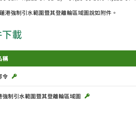
蓮港強制引水範圍暨其登離輪區域圖說如附件。
件下載
名稱
部令
港強制引水範圍暨其登離輪區域圖