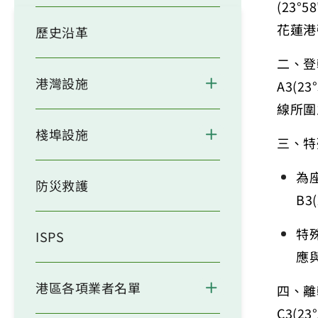
(23°58
花蓮港
歷史沿革
二、登
港灣設施
A3(23°
線所圍
棧埠設施
三、特
為
防災救護
B3(
特
ISPS
應
港區各項業者名單
四、離
C3(23°