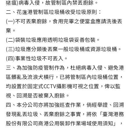
猪瘟)病毒入侵，故管制區內禁丟廚餘。
二、花蓮港管制區垃圾桶收受垃圾原則：
(一)不可丟棄廚餘，食用完畢之便當盒應請洗後丟
棄。
(二)袋裝垃圾應用透明垃圾袋妥善包裝。
(三)垃圾應分類後丟棄一般垃圾桶或資源垃圾桶。
(四)事業性垃圾不可丟入。
三、為加強防疫管制作為，杜絕病毒入侵、避免港
區髒亂及流浪犬橫行，已將管制區內垃圾桶位置，
均設置於固定式CCTV攝影機可視之位置，俾以監
視、回溯是否被棄入廚餘。
四、本分公司亦將加強巡查作業，倘經舉證、回溯
發現亂丟垃圾、丟棄廚餘之事實，將依「臺灣港務
股份有限公司商港公用裝卸作業場域使用須知」，